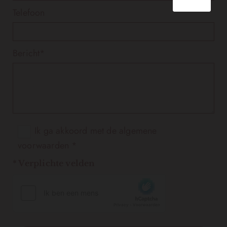
Telefoon
Bericht*
Ik ga akkoord met de algemene
voorwaarden *
* Verplichte velden